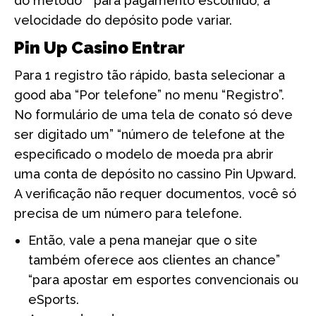
do método” “para pagamento escolhido, a
velocidade do depósito pode variar.
Pin Up Casino Entrar
Para 1 registro tão rápido, basta selecionar a
good aba “Por telefone” no menu “Registro”.
No formulário de uma tela de conato só deve
ser digitado um” “número de telefone at the
especificado o modelo de moeda pra abrir
uma conta de depósito no cassino Pin Upward.
A verificação não requer documentos, você só
precisa de um número para telefone.
Então, vale a pena manejar que o site
também oferece aos clientes an chance”
“para apostar em esportes convencionais ou
eSports.