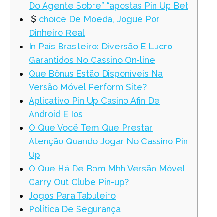
Do Agente Sobre” “apostas Pin Up Bet
choice De Moeda, Jogue Por
Dinheiro Real
In País Brasileiro: Diversão E Lucro
Garantidos No Cassino On-line
Que Bônus Estão Disponíveis Na
Versão Móvel Perform Site?
Aplicativo Pin Up Casino Afin De
Android E Ios
O Que Você Tem Que Prestar
Atenção Quando Jogar No Cassino Pin
Up
O Que Há De Bom Mhh Versão Móvel
Carry Out Clube Pin-up?
Jogos Para Tabuleiro
Política De Segurança