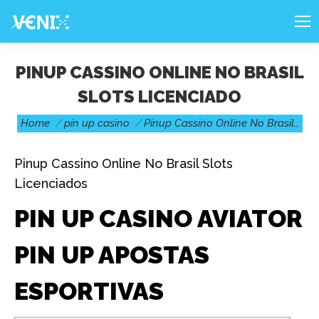
PINUP CASSINO ONLINE NO BRASIL
SLOTS LICENCIADO
You are here:
Home
pin up casino
Pinup Cassino Online No Brasil…
Pinup Cassino Online No Brasil Slots
Licenciados
PIN UP CASINO AVIATOR
PIN UP APOSTAS
ESPORTIVAS