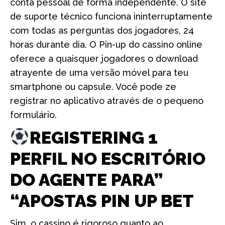
conta pessoal de forma independente. O site
de suporte técnico funciona ininterruptamente
com todas as perguntas dos jogadores, 24
horas durante dia. O Pin-up do cassino online
oferece a quaisquer jogadores o download
atrayente de uma versão móvel para teu
smartphone ou capsule. Você pode ze
registrar no aplicativo através de o pequeno
formulário.
REGISTERING 1
PERFIL NO ESCRITÓRIO
DO AGENTE PARA”
“APOSTAS PIN UP BET
Sim, o cassino é rigoroso quanto ao