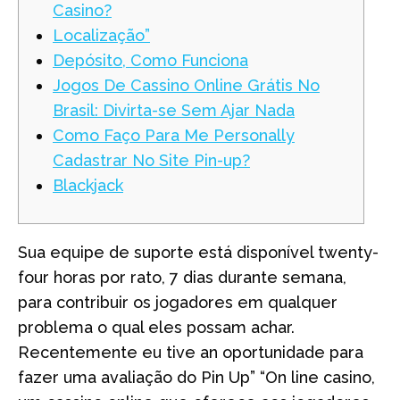
Casino?
Localização”
Depósito, Como Funciona
Jogos De Cassino Online Grátis No
Brasil: Divirta-se Sem Ajar Nada
Como Faço Para Me Personally
Cadastrar No Site Pin-up?
Blackjack
Sua equipe de suporte está disponível twenty-
four horas por rato, 7 dias durante semana,
para contribuir os jogadores em qualquer
problema o qual eles possam achar.
Recentemente eu tive an oportunidade para
fazer uma avaliação do Pin Up” “On line casino,