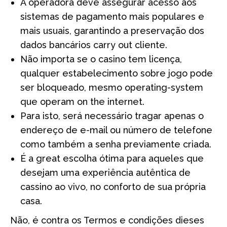
A operadora deve assegurar acesso aos
sistemas de pagamento mais populares e
mais usuais, garantindo a preservação dos
dados bancários carry out cliente.
Não importa se o casino tem licença,
qualquer estabelecimento sobre jogo pode
ser bloqueado, mesmo operating-system
que operam on the internet.
Para isto, será necessário tragar apenas o
endereço de e-mail ou número de telefone
como também a senha previamente criada.
É a great escolha ótima para aqueles que
desejam uma experiência autêntica de
cassino ao vivo, no conforto de sua própria
casa.
Não, é contra os Termos e condições dieses