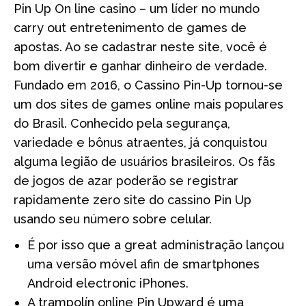
Pin Up On line casino – um líder no mundo
carry out entretenimento de games de
apostas. Ao se cadastrar neste site, você é
bom divertir e ganhar dinheiro de verdade.
Fundado em 2016, o Cassino Pin-Up tornou-se
um dos sites de games online mais populares
do Brasil. Conhecido pela segurança,
variedade e bônus atraentes, já conquistou
alguma legião de usuários brasileiros. Os fãs
de jogos de azar poderão se registrar
rapidamente zero site do cassino Pin Up
usando seu número sobre celular.
É por isso que a great administração lançou
uma versão móvel afin de smartphones
Android electronic iPhones.
A trampolín online Pin Upward é uma