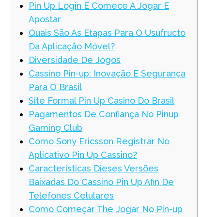
Pin Up Login E Comece A Jogar E
Apostar
Quais São As Etapas Para O Usufructo
Da Aplicação Móvel?
Diversidade De Jogos
Cassino Pin-up: Inovação E Segurança
Para O Brasil
Site Formal Pin Up Casino Do Brasil
Pagamentos De Confiança No Pinup
Gaming Club
Como Sony Ericsson Registrar No
Aplicativo Pin Up Cassino?
Características Dieses Versões
Baixadas Do Cassino Pin Up Afin De
Telefones Celulares
Como Começar The Jogar No Pin-up