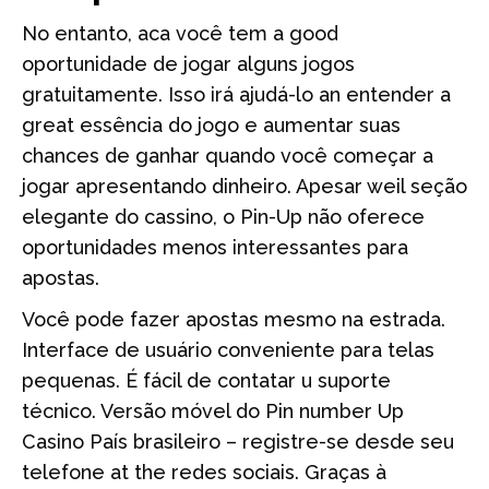
No entanto, aca você tem a good
oportunidade de jogar alguns jogos
gratuitamente. Isso irá ajudá-lo an entender a
great essência do jogo e aumentar suas
chances de ganhar quando você começar a
jogar apresentando dinheiro. Apesar weil seção
elegante do cassino, o Pin-Up não oferece
oportunidades menos interessantes para
apostas.
Você pode fazer apostas mesmo na estrada.
Interface de usuário conveniente para telas
pequenas. É fácil de contatar u suporte
técnico. Versão móvel do Pin number Up
Casino País brasileiro – registre-se desde seu
telefone at the redes sociais. Graças à