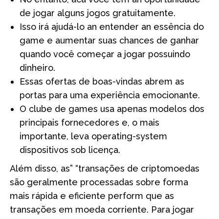
de jogar alguns jogos gratuitamente.
Isso irá ajudá-lo an entender an essência do
game e aumentar suas chances de ganhar
quando você começar a jogar possuindo
dinheiro.
Essas ofertas de boas-vindas abrem as
portas para uma experiência emocionante.
O clube de games usa apenas modelos dos
principais fornecedores e, o mais
importante, leva operating-system
dispositivos sob licença.
Além disso, as” “transações de criptomoedas
são geralmente processadas sobre forma
mais rápida e eficiente perform que as
transações em moeda corriente. Para jogar