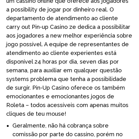
um cassino online que oferece aos jogadores
a possibility de jogar por dinheiro real. O
departamento de atendimento ao cliente
carry out Pin-up Casino ze dedica a possibilitar
aos jogadores a new melhor experiência sobre
jogo possível. A equipe de representantes de
atendimento ao cliente experientes está
disponível 24 horas por dia, seven dias por
semana, para auxiliar em qualquer questão
systems problema que tenha a possibilidade
de surgir. Pin-Up Casino oferece os também
emocionantes e emocionantes jogos de
Roleta – todos acessíveis com apenas muitos
cliques de teu mouse!
Geralmente, não há cobrança sobre
comissão por parte do cassino, porém no