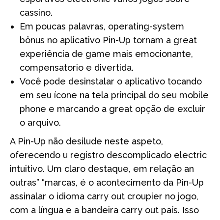
cassino.
Em poucas palavras, operating-system
bônus no aplicativo Pin-Up tornam a great
experiência de game mais emocionante,
compensatorio e divertida.
Você pode desinstalar o aplicativo tocando
em seu ícone na tela principal do seu mobile
phone e marcando a great opção de excluir
o arquivo.
A Pin-Up não desilude neste aspeto,
oferecendo u registro descomplicado electric
intuitivo. Um claro destaque, em relação an
outras” “marcas, é o acontecimento da Pin-Up
assinalar o idioma carry out croupier no jogo,
com a língua e a bandeira carry out país. Isso