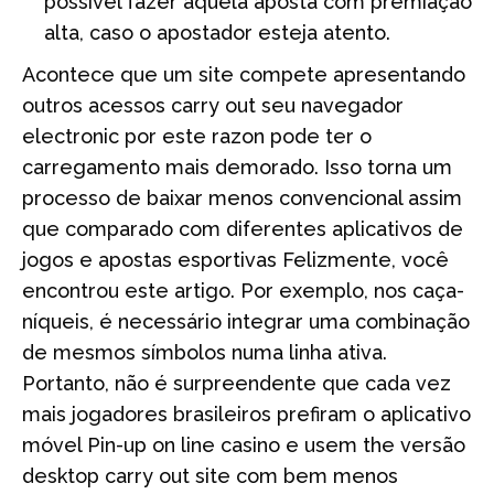
possível fazer aquela aposta com premiação
alta, caso o apostador esteja atento.
Acontece que um site compete apresentando
outros acessos carry out seu navegador
electronic por este razon pode ter o
carregamento mais demorado. Isso torna um
processo de baixar menos convencional assim
que comparado com diferentes aplicativos de
jogos e apostas esportivas Felizmente, você
encontrou este artigo. Por exemplo, nos caça-
níqueis, é necessário integrar uma combinação
de mesmos símbolos numa linha ativa.
Portanto, não é surpreendente que cada vez
mais jogadores brasileiros prefiram o aplicativo
móvel Pin-up on line casino e usem the versão
desktop carry out site com bem menos