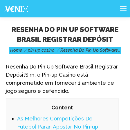
RESENHA DO PIN UP SOFTWARE
BRASIL REGISTRAR DEPÓSIT
You are here:
Home
pin up casino
Resenha Do Pin Up Software…
Resenha Do Pin Up Software Brasil Registrar
Depósit
Sim, o Pin-up Casino está
comprometido em fornecer 1 ambiente de
jogo seguro e defendido.
Content
As Melhores Competições De
Futebol Paran Apostar No Pin-up