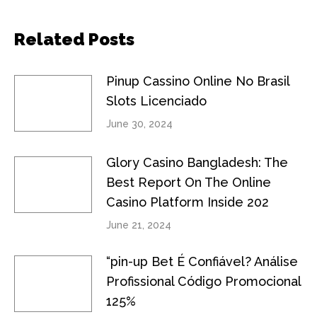
Related Posts
Pinup Cassino Online No Brasil
Slots Licenciado
June 30, 2024
Glory Casino Bangladesh: The
Best Report On The Online
Casino Platform Inside 202
June 21, 2024
“pin-up Bet É Confiável? Análise
Profissional Código Promocional
125%