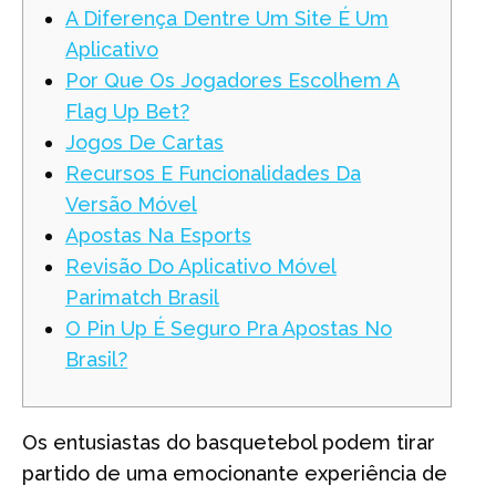
A Diferença Dentre Um Site É Um
Aplicativo
Por Que Os Jogadores Escolhem A
Flag Up Bet?
Jogos De Cartas
Recursos E Funcionalidades Da
Versão Móvel
Apostas Na Esports
Revisão Do Aplicativo Móvel
Parimatch Brasil
O Pin Up É Seguro Pra Apostas No
Brasil?
Os entusiastas do basquetebol podem tirar
partido de uma emocionante experiência de